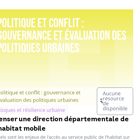
Politique et conflit :
gouvernance et évaluation des
politiques urbaines
olitique et conflit : gouvernance et
Aucune
resource
valuation des politiques urbaines
de
disponible
isques et résilience urbaine
enser une direction départementale de
’habitat mobile
els sont les enjeux de l’accès au service public de l’habitat sur