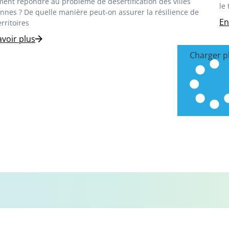
nt répondre au problème de désertification des villes
le
nes ? De quelle manière peut-on assurer la résilience de
En
erritoires
avoir plus
Charger p