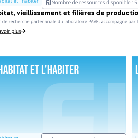
abitat et l'habiter
Nombre de ressources disponible : 5
itat, vieillissement et filières de producti
t de recherche partenariale du laboratoire PAVE, accompagné par le
avoir plus
habitat et l'habiter