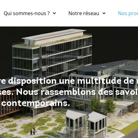
Qui sommes-nous ?
Notre réseau
Nos pro
e disposition une multitude de
ises. Nous rassemblons des savoi
s contemporains.