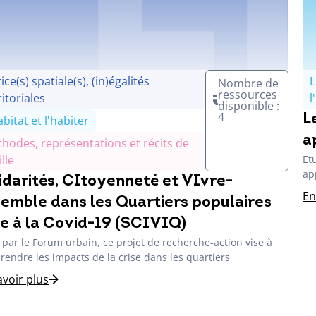
tice(s) spatiale(s), (in)égalités
L
Nombre de
ressources
ritoriales
l
disponible :
4
L
abitat et l'habiter
a
hodes, représentations et récits de
ille
Et
ap
idarités, CItoyenneté et VIvre-
En
emble dans les Quartiers populaires
e à la Covid-19 (SCIVIQ)
 par le Forum urbain, ce projet de recherche-action vise à
endre les impacts de la crise dans les quartiers
avoir plus