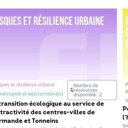
isques et résilience urbaine
ques et résilience urbaine
P
Nombre de
ressources
é
métropole et le(s) territoire(s)
disponible : 2
R
transition écologique au service de
P
ttractivité des centres-villes de
l
mande et Tonneins
Qu