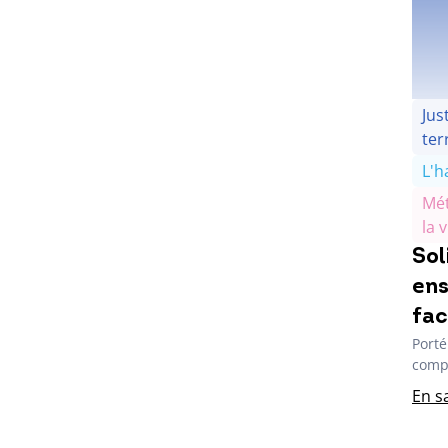
Jus
ter
L'h
Mét
la v
Sol
ens
fac
Porté
compr
En s