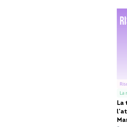
R
Ris
La 
La 
l’a
Mar