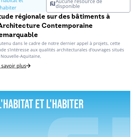
'habitat et
Aucune resource de
disponible
'habiter
tude régionale sur des bâtiments à
’Architecture Contemporaine
emarquable
utenu dans le cadre de notre dernier appel à projets, cette
ude s’intéresse aux qualités architecturales d’ouvrages situés
 Nouvelle-Aquitaine,
 savoir plus
L'habitat et l'habiter