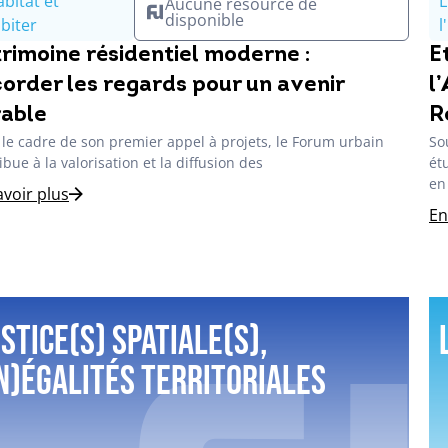
abitat et
L
Aucune resource de
disponible
abiter
l
rimoine résidentiel moderne :
E
order les regards pour un avenir
l
able
R
le cadre de son premier appel à projets, le Forum urbain
So
ibue à la valorisation et la diffusion des
ét
en
avoir plus
En
stice(s) spatiale(s),
in)égalités territoriales