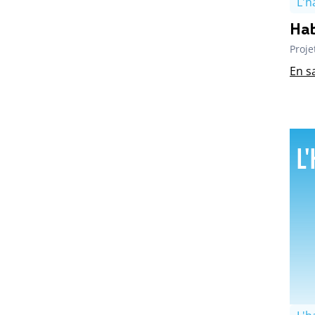
L'h
Hab
Proje
En s
L'