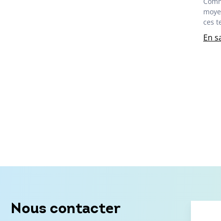
Comme
moyen
ces t
En s
Nous contacter