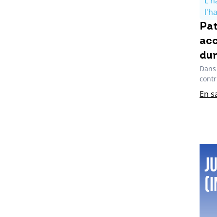
L'h
l'h
Pat
acc
dur
Dans 
contr
En s
Ju
(