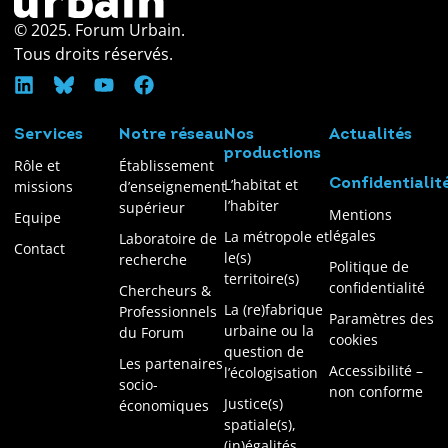
© 2025. Forum Urbain.
Tous droits réservés.
Services
Notre réseau
Nos
Actualités
productions
Rôle et
Établissement
L’habitat et
Confidentialit
missions
d’enseignement
l’habiter
supérieur
Mentions
Equipe
légales
La métropole et
Laboratoire de
Contact
le(s)
recherche
Politique de
territoire(s)
confidentialité
Chercheurs &
La (re)fabrique
Professionnels
Paramètres des
urbaine ou la
du Forum
cookies
question de
Les partenaires
Accessibilité –
l’écologisation
socio-
non conforme
Justice(s)
économiques
spatiale(s),
(in)égalités