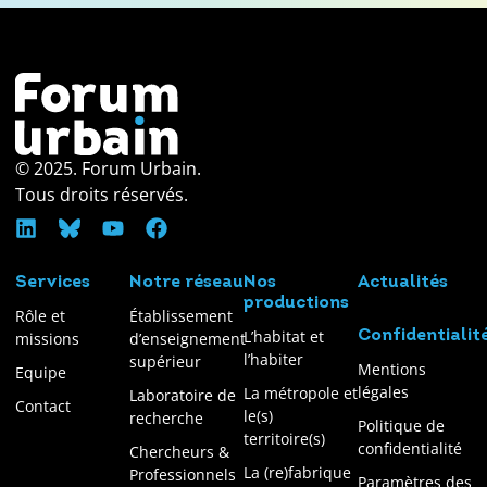
© 2025. Forum Urbain.
Tous droits réservés.
Services
Notre réseau
Nos
Actualités
productions
Rôle et
Établissement
L’habitat et
Confidentialit
missions
d’enseignement
l’habiter
supérieur
Mentions
Equipe
légales
La métropole et
Laboratoire de
Contact
le(s)
recherche
Politique de
territoire(s)
confidentialité
Chercheurs &
La (re)fabrique
Professionnels
Paramètres des