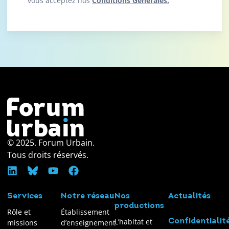
vous acceptez nos
Conditions Générales.
© 2025. Forum Urbain.
Tous droits réservés.
Services
Notre réseau
Nos
Actualités
productions
Rôle et
Établissement
L’habitat et
Confidentialit
missions
d’enseignement