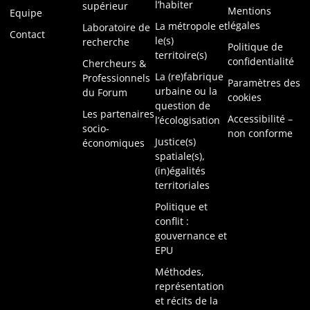
l’habiter
supérieur
Mentions
Equipe
légales
La métropole et
Laboratoire de
Contact
le(s)
recherche
Politique de
territoire(s)
confidentialité
Chercheurs &
La (re)fabrique
Professionnels
Paramètres des
urbaine ou la
du Forum
cookies
question de
Les partenaires
Accessibilité –
l’écologisation
socio-
non conforme
Justice(s)
économiques
spatiale(s),
(in)égalités
territoriales
Politique et
conflit :
gouvernance et
EPU
Méthodes,
représentation
et récits de la