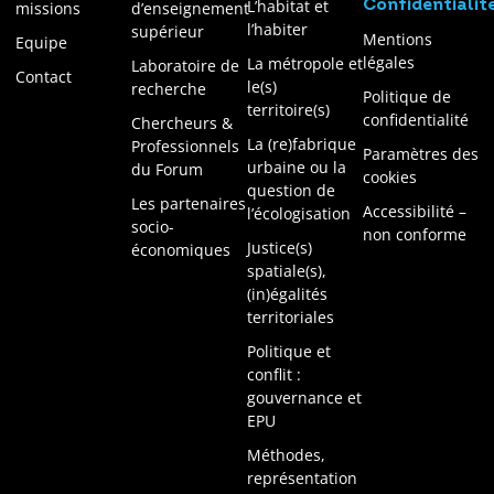
L’habitat et
Confidentialit
missions
d’enseignement
l’habiter
supérieur
Mentions
Equipe
légales
La métropole et
Laboratoire de
Contact
le(s)
recherche
Politique de
territoire(s)
confidentialité
Chercheurs &
La (re)fabrique
Professionnels
Paramètres des
urbaine ou la
du Forum
cookies
question de
Les partenaires
Accessibilité –
l’écologisation
socio-
non conforme
Justice(s)
économiques
spatiale(s),
(in)égalités
territoriales
Politique et
conflit :
gouvernance et
EPU
Méthodes,
représentation