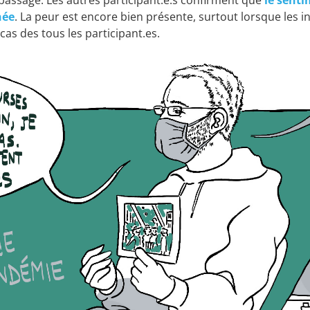
 passage. Les autres participant.e.s confirment que
le senti
née
. La peur est encore bien présente, surtout lorsque les in
as des tous les participant.es.