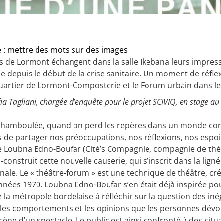
 : mettre des mots sur des images
.s de Lormont échangent dans la salle Ikebana leurs impress
 depuis le début de la crise sanitaire. Un moment de réfle
 Quartier de Lormont-Composterie et le Forum urbain dans l
 Sofia Tagliani, chargée d’enquête pour le projet SCIVIQ, en stage
chamboulée, quand on perd les repères dans un monde conf
de partager nos préoccupations, nos réflexions, nos espoirs
Loubna Edno-Boufar (Cité’s Compagnie, compagnie de théâtr
-construit cette nouvelle causerie, qui s’inscrit dans la lign
finale. Le « théâtre-forum » est une technique de théâtre, 
 années 1970. Loubna Edno-Boufar s’en était déjà inspirée p
 de la métropole bordelaise à réfléchir sur la question des 
 les comportements et les opinions que les personnes dévoil
ène d’un spectacle. Le public est ainsi confronté à des situa