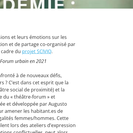
ions et leurs émotions sur les
xion et de partage co-organisé par
e cadre du
projet SCIVIQ
.
 au Forum urbain en 2021
ronté à de nouveaux défis,
 ? C’est dans cet esprit que la
e social de proximité) et la
ée du « théâtre-forum » et
créée et développée par Augusto
our amener les habitant.es de
inégalités femmes/hommes. Cette
ent lors des ateliers d’expression
tions conflictuelles, peut alors