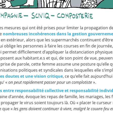
les mesures qui ont été prises pour limiter la propagation de
e
nombreuses incohérences dans la gestion gouverneme
n extérieur, alors que les supermarchés continuent d’être
qui oblige les personnes à faire les courses en fin de journée,
 permet difficilement d’appliquer la distanciation physique.
posent aux habitant.e.s et qui, de son point de vue, peuven
 prise de parole, cette femme assume une posture qu’elle qu
anisations politiques et syndicales dans lesquelles elle s’i
es doutes et une vision critique
, ce qu’elle fait aujourd’h
qu’ «
on peut rapidement passer pour un complotiste
».
s entre responsabilité collective et responsabilité indivi
ne d’année, évoque les repas de famille, les mariages, les fê
propager le virus soient toujours là. Où « placer le curseur »
se que «
les gens doivent continuer à vivre, malgré le couvre-feu e