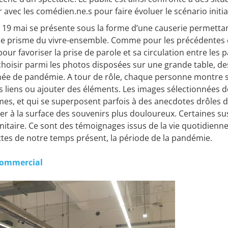
 avec les comédien.ne.s pour faire évoluer le scénario initia
du 19 mai se présente sous la forme d’une causerie permetta
le prisme du vivre-ensemble. Comme pour les précédentes 
our favoriser la prise de parole et sa circulation entre les 
à choisir parmi les photos disposées sur une grande table, 
e de pandémie. A tour de rôle, chaque personne montre sa
des liens ou ajouter des éléments. Les images sélectionnées 
ntimes, et qui se superposent parfois à des anecdotes drôles 
 à la surface des souvenirs plus douloureux. Certaines susc
sanitaire. Ce sont des témoignages issus de la vie quotidie
ettes de notre temps présent, la période de la pandémie.
 commercial